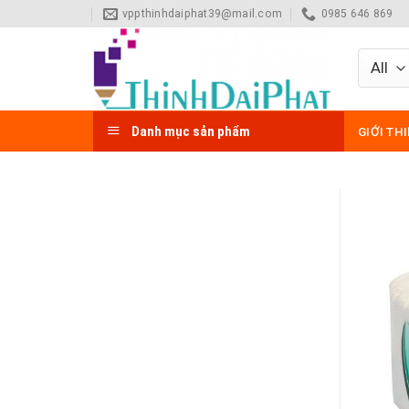
Skip
vppthinhdaiphat39@mail.com
0985 646 869
to
content
Danh mục sản phẩm
GIỚI TH