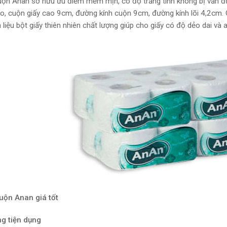
uộn Anan sở hữu ưu điểm mềm mịn, có độ trắng tinh không bị vẩn đụ
o, cuộn giấy cao 9cm, đường kính cuộn 9cm, đường kính lõi 4,2cm. G
 liệu bột giấy thiên nhiên chất lượng giúp cho giấy có độ dẻo dai và
uộn Anan giá tốt
g tiện dụng