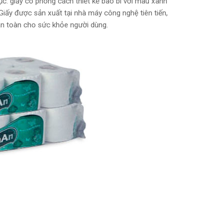
c. giấy có phong cách thiết kế bao bì với màu xanh
iấy được sản xuất tại nhà máy công nghệ tiên tiến,
 an toàn cho sức khỏe người dùng.