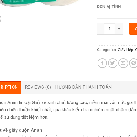
ĐƠN VỊ TÍNH
GIẤY CUỘN ANAN qua
Categories:
Giấy Hộp- 
RIPTION
REVIEWS (0)
HƯỚNG DẪN THANH TOÁN
uộn Anan là loại Giấy vệ sinh chất lượng cao, mềm mại với mức giá 
hiên nhiên thuần khiết nhất, qua khâu kiểm tra nghiêm ngặt nhằm đ
ể sử dụng tiết kiệm hơn.
t về giấy cuộn Anan