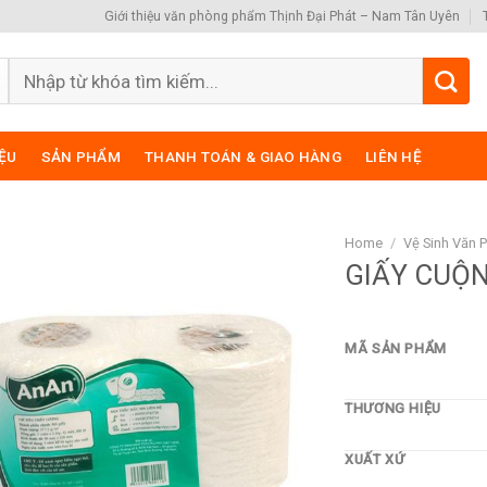
Giới thiệu văn phòng phẩm Thịnh Đại Phát – Nam Tân Uyên
Search
for:
IỆU
SẢN PHẨM
THANH TOÁN & GIAO HÀNG
LIÊN HỆ
Home
/
Vệ Sinh Văn 
GIẤY CUỘ
MÃ SẢN PHẨM
THƯƠNG HIỆU
XUẤT XỨ