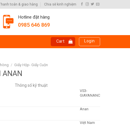
Thanh toán & giao hàng
Chia sẽ kinh nghiệm
Hotline đặt hàng
0985 646 869
Login
Cart
Phòng
/
Giấy Hộp- Giấy Cuộn
N ANAN
Thông số kỹ thuật
VS3-
GIAYANANC
Anan
Việt Nam