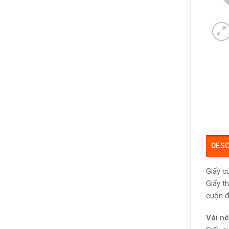
DESC
Giấy c
Giấy t
cuộn đ
Vài né