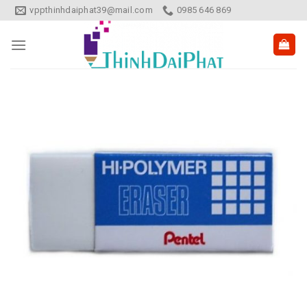
Skip
vppthinhdaiphat39@mail.com
0985 646 869
to
content