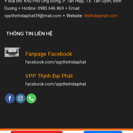
+ Địa chỉ:
Khu Phố Ông Đông, P. Tân Hiệp, TX. Tân Uyên, Bình
Dương
+ Hotline: 0985 646 869
+ Email:
vppthinhdaiphat39@mail.com
+ Website:
thinhdaiphat.com
THÔNG TIN LIÊN HỆ
Fanpage Facebook
facebook.com/vppthinhdaiphat
VPP Thịnh Đại Phát
facebook.com/vppthinhdaiphat