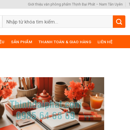
Giới thiệu văn phòng phẩm Thịnh Đại Phát – Nam Tân Uyên
Search
for:
IỆU
SẢN PHẨM
THANH TOÁN & GIAO HÀNG
LIÊN HỆ