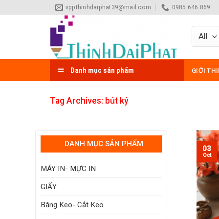
Skip
vppthinhdaiphat39@mail.com
0985 646 869
to
content
Danh mục sản phẩm
GIỚI TH
Tag Archives:
bút ký
DANH MỤC SẢN PHẨM
03
Oct
MÁY IN- MỰC IN
GIẤY
Băng Keo- Cắt Keo