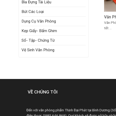
Bìa Đựng Tài Liệu
Bút Các Loại
Văn P
Dụng Cụ Văn Phòng
Văn Phò
tết ...
Kẹp Giấy- Bấm Ghim
Sổ- Tập- Chứng Từ
Vệ Sinh Văn Phòng
VỀ CHÚNG TÔI
Đến với văn phòng phẩm Thịnh Đại Phát tại Bình Dương (Số
điện thoại: 0985 646 869). Quý khách sẽ được sở hữu nhữ