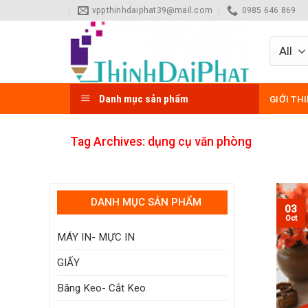
Skip
vppthinhdaiphat39@mail.com
0985 646 869
to
content
Danh mục sản phẩm
GIỚI TH
Tag Archives:
dụng cụ văn phòng
DANH MỤC SẢN PHẨM
03
Oct
MÁY IN- MỰC IN
GIẤY
Băng Keo- Cắt Keo