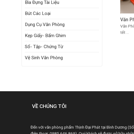
Bìa Đựng Tài Liệu
Bút Các Loại
Văn P
Dụng Cụ Văn Phòng
Văn Phò
tết ...
Kẹp Giấy- Bấm Ghim
Sổ- Tập- Chứng Từ
Vệ Sinh Văn Phòng
VỀ CHÚNG TÔI
Đến với văn phòng phẩm Thịnh Đại Phát tại Bình Dương (Số
điện thoại: 0985 646 869). Quý khách sẽ được sở hữu nhữ