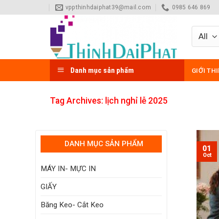
Skip
vppthinhdaiphat39@mail.com
0985 646 869
to
content
Danh mục sản phẩm
GIỚI TH
Tag Archives:
lịch nghỉ lễ 2025
DANH MỤC SẢN PHẨM
01
Oct
MÁY IN- MỰC IN
GIẤY
Băng Keo- Cắt Keo