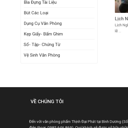
Bìa Đựng Tài Liệu
Bút Các Loại
Lịch 
Dụng Cụ Văn Phòng
Lịch Ng
lễ ...
Kẹp Giấy- Bấm Ghim
Sổ- Tập- Chứng Từ
Vệ Sinh Văn Phòng
VỀ CHÚNG TÔI
Đến với văn phòng phẩm Thịnh Đại Phát tại Bình Dương (Số
điện thoại: 0985 646 869). Quý khách sẽ được sở hữu nhữ