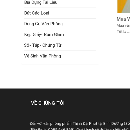
Bìa Đựng Tài Liệu
Bút Các Loại
Mua V
Dụng Cụ Văn Phòng
Mua vă
Tết là ...
Kẹp Giấy- Bấm Ghim
Sổ- Tập- Chứng Từ
Vệ Sinh Văn Phòng
VỀ CHÚNG TÔI
Đến với văn phòng phẩm Thịnh Đại Phát tại Bình Dương (Số
điện thoại: 0985 646 869). Quý khách sẽ được sở hữu nhữ