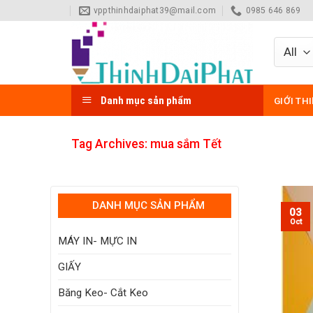
Skip
vppthinhdaiphat39@mail.com
0985 646 869
to
content
Danh mục sản phẩm
GIỚI TH
Tag Archives:
mua sắm Tết
DANH MỤC SẢN PHẨM
03
Oct
MÁY IN- MỰC IN
GIẤY
Băng Keo- Cắt Keo