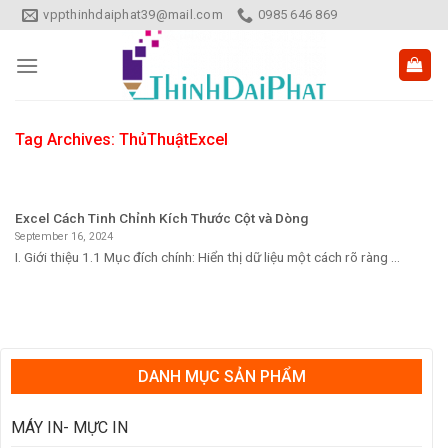
Skip
vppthinhdaiphat39@mail.com
0985 646 869
to
content
Tag Archives:
ThủThuậtExcel
Excel Cách Tinh Chỉnh Kích Thước Cột và Dòng
September 16, 2024
I. Giới thiệu 1.1 Mục đích chính: Hiển thị dữ liệu một cách rõ ràng ...
DANH MỤC SẢN PHẨM
MÁY IN- MỰC IN