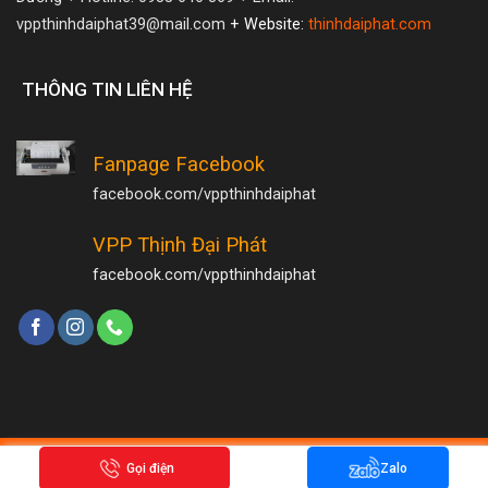
vppthinhdaiphat39@mail.com
+ Website:
thinhdaiphat.com
THÔNG TIN LIÊN HỆ
Fanpage Facebook
facebook.com/vppthinhdaiphat
VPP Thịnh Đại Phát
facebook.com/vppthinhdaiphat
Copyright 2026 ©
Hamrongmedia.com
Gọi điện
Zalo