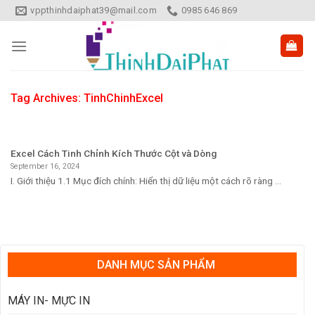
Skip
vppthinhdaiphat39@mail.com
0985 646 869
to
content
Tag Archives:
TinhChinhExcel
Excel Cách Tinh Chỉnh Kích Thước Cột và Dòng
September 16, 2024
I. Giới thiệu 1.1 Mục đích chính: Hiển thị dữ liệu một cách rõ ràng ...
DANH MỤC SẢN PHẨM
MÁY IN- MỰC IN