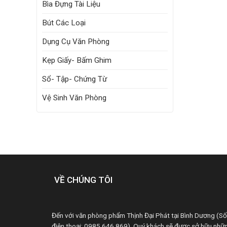
Bìa Đựng Tài Liệu
Bút Các Loại
Dụng Cụ Văn Phòng
Kẹp Giấy- Bấm Ghim
Sổ- Tập- Chứng Từ
Vệ Sinh Văn Phòng
VỀ CHÚNG TÔI
Đến với văn phòng phẩm Thịnh Đại Phát tại Bình Dương (Số
điện thoại: 0985 646 869). Quý khách sẽ được sở hữu nhữ