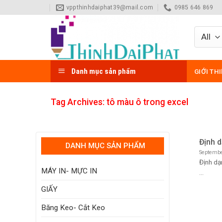
Skip
vppthinhdaiphat39@mail.com
0985 646 869
to
content
Danh mục sản phẩm
GIỚI TH
Tag Archives:
tô màu ô trong excel
Định d
DANH MỤC SẢN PHẨM
Septembe
Định dạ
MÁY IN- MỰC IN
...
GIẤY
Băng Keo- Cắt Keo