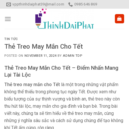
Skip
vppthinhdaiphat39@mail.com
0985 646 869
to
content
TIN TỨC
Thẻ Treo May Mắn Cho Tết
POSTED ON
NOVEMBER 11, 2024
BY
ADMIN TDP
Thẻ Treo May Mắn Cho Tết – Điểm Nhấn Mang
Lại Tài Lộc
Thẻ treo may mắn cho Tết
là một trong những vật phẩm
không thể thiếu trong phong tục ngày Tết. Được xem như
biểu tượng của sự thịnh vượng và bình an, thẻ treo này còn
thu hút tài lộc, may mắn cho gia đình và bạn bè. Trong bài
viết này, chúng ta sẽ tìm hiểu về thẻ treo may mắn, cùng
những ý nghĩa sâu sắc và cách sử dụng chúng để tạo không
khí Tết ấm cúng, rộn ràng.