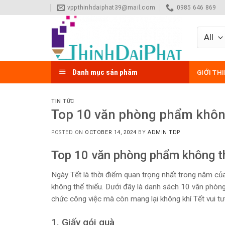
Skip
vppthinhdaiphat39@mail.com
0985 646 869
to
content
Danh mục sản phẩm
GIỚI TH
TIN TỨC
Top 10 văn phòng phẩm không
POSTED ON
OCTOBER 14, 2024
BY
ADMIN TDP
Top 10 văn phòng phẩm không th
Ngày Tết là thời điểm quan trọng nhất trong năm củ
không thể thiếu. Dưới đây là danh sách 10 văn phòn
chức công việc mà còn mang lại không khí Tết vui tươ
1. Giấy gói quà