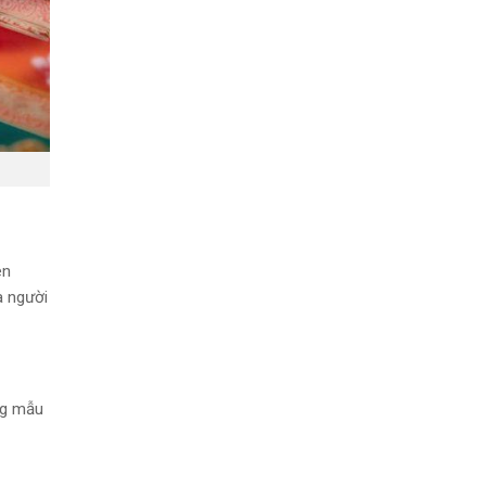
ên
a người
ng mẫu