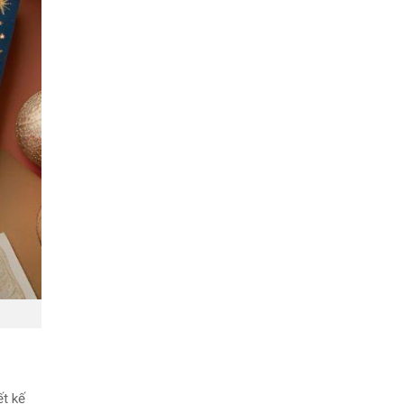
ết kế