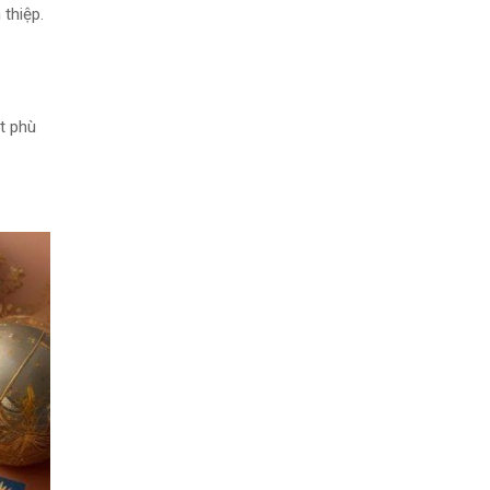
 thiệp.
út phù