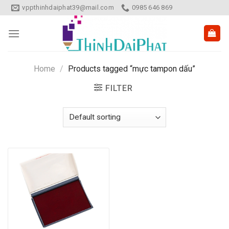
Skip
vppthinhdaiphat39@mail.com
0985 646 869
to
content
Home
/
Products tagged “mực tampon dấu”
FILTER