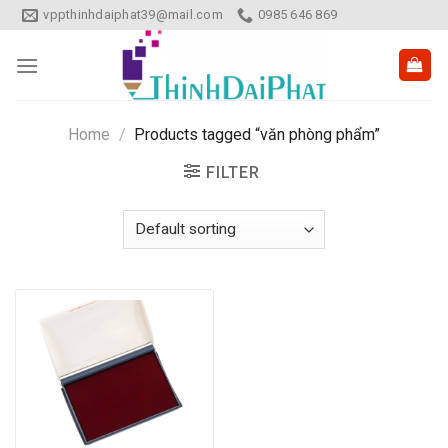
Skip
vppthinhdaiphat39@mail.com
0985 646 869
to
content
Home
/
Products tagged “văn phòng phẩm”
FILTER