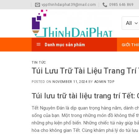
Skip
vppthinhdaiphat39@mail.com
0985 646 869
to
content
Danh mục sản phẩm
GIỚI TH
TIN TỨC
Túi Lưu Trữ Tài Liệu Trang Trí
POSTED ON
NOVEMBER 11, 2024
BY
ADMIN TDP
Túi lưu trữ tài liệu trang trí Tết
Tết Nguyên Đán là dịp quan trọng hàng năm, dành cho
sống của bạn. Một trong những món đồ không thể thiếu l
những phụ kiện phổ biến. Những chiếc túi này giúp bảo
hòa cho không gian Tết. Cùng khám phá lý do túi lưu t