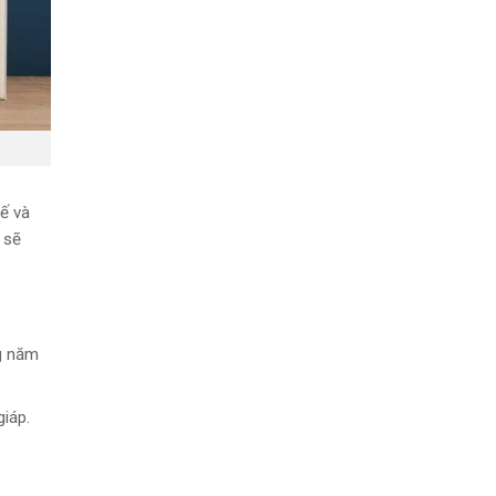
tế và
 sẽ
ng năm
iáp.