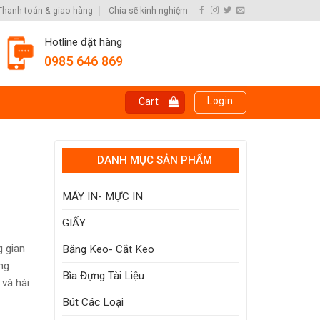
Thanh toán & giao hàng
Chia sẽ kinh nghiệm
Hotline đặt hàng
0985 646 869
Login
Cart
DANH MỤC SẢN PHẨM
MÁY IN- MỰC IN
GIẤY
g gian
Băng Keo- Cắt Keo
ong
Bìa Đựng Tài Liệu
 và hài
Bút Các Loại