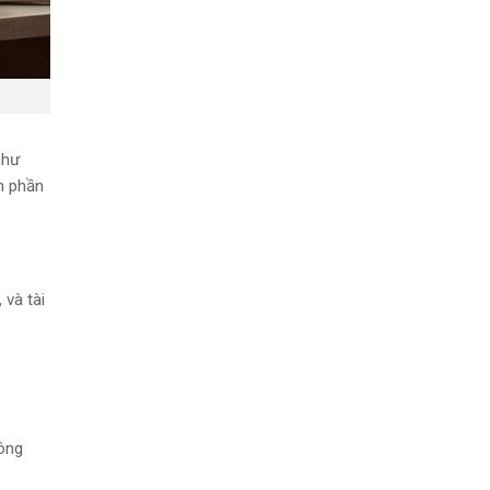
như
m phần
 và tài
hông