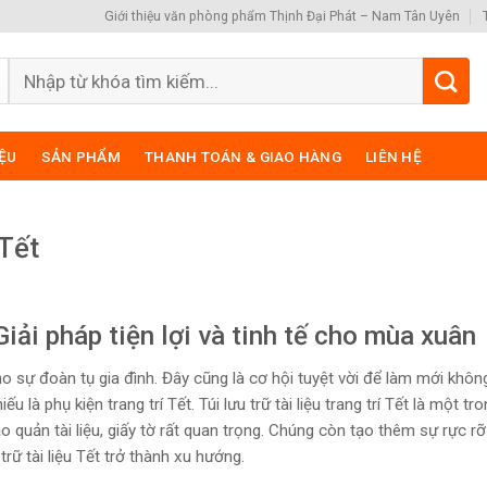
Giới thiệu văn phòng phẩm Thịnh Đại Phát – Nam Tân Uyên
Search
for:
IỆU
SẢN PHẨM
THANH TOÁN & GIAO HÀNG
LIÊN HỆ
 Tết
: Giải pháp tiện lợi và tinh tế cho mùa xuân
 sự đoàn tụ gia đình. Đây cũng là cơ hội tuyệt vời để làm mới khôn
à phụ kiện trang trí Tết. Túi lưu trữ tài liệu trang trí Tết là một tr
 quản tài liệu, giấy tờ rất quan trọng. Chúng còn tạo thêm sự rực rỡ
rữ tài liệu Tết trở thành xu hướng.