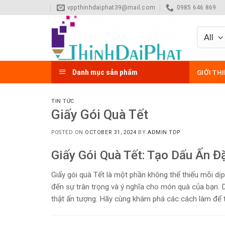
Skip
vppthinhdaiphat39@mail.com
0985 646 869
to
content
Danh mục sản phẩm
GIỚI TH
TIN TỨC
Giấy Gói Quà Tết
POSTED ON
OCTOBER 31, 2024
BY
ADMIN TDP
Giấy Gói Quà Tết: Tạo Dấu Ấn Đ
Giấy gói quà Tết là một phần không thể thiếu mỗi dị
đến sự trân trọng và ý nghĩa cho món quà của bạn. Dư
thật ấn tượng. Hãy cùng khám phá các cách làm để 