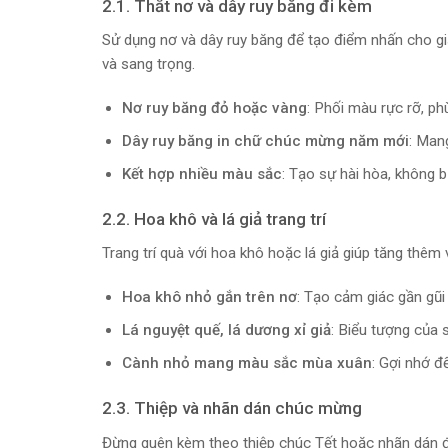
2.1. Thắt nơ và dây ruy băng đi kèm
Sử dụng nơ và dây ruy băng để tạo điểm nhấn cho giấ
và sang trọng.
Nơ ruy băng đỏ hoặc vàng
: Phối màu rực rỡ, ph
Dây ruy băng in chữ chúc mừng năm mới
: Man
Kết hợp nhiều màu sắc
: Tạo sự hài hòa, không b
2.2. Hoa khô và lá giả trang trí
Trang trí quà với hoa khô hoặc lá giả giúp tăng thêm 
Hoa khô nhỏ gắn trên nơ
: Tạo cảm giác gần gũi
Lá nguyệt quế, lá dương xỉ giả
: Biểu tượng của 
Cành nhỏ mang màu sắc mùa xuân
: Gợi nhớ đ
2.3. Thiệp và nhãn dán chúc mừng
Đừng quên kèm theo thiệp chúc Tết hoặc nhãn dán để 