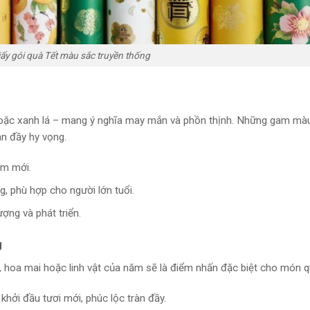
ấy gói quà Tết màu sắc truyền thống
 hoặc xanh lá – mang ý nghĩa may mắn và phồn thịnh. Những gam mà
àn đầy hy vọng.
ăm mới.
g, phù hợp cho người lớn tuổi.
ượng và phát triển.
g
o, hoa mai hoặc linh vật của năm sẽ là điểm nhấn đặc biệt cho món q
khởi đầu tươi mới, phúc lộc tràn đầy.