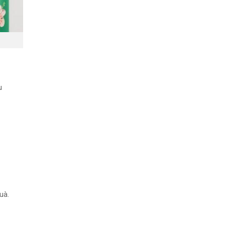
u
uà.