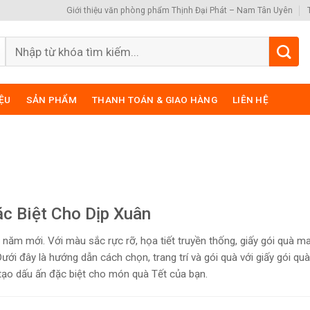
Giới thiệu văn phòng phẩm Thịnh Đại Phát – Nam Tân Uyên
Search
for:
IỆU
SẢN PHẨM
THANH TOÁN & GIAO HÀNG
LIÊN HỆ
ặc Biệt Cho Dịp Xuân
p năm mới. Với màu sắc rực rỡ, họa tiết truyền thống, giấy gói quà m
ới đây là hướng dẫn cách chọn, trang trí và gói quà với giấy gói quà
tạo dấu ấn đặc biệt cho món quà Tết của bạn.