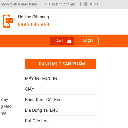
Thanh toán & giao hàng
Chia sẽ kinh nghiệm
Hotline đặt hàng
0985 646 869
Login
Cart
DANH MỤC SẢN PHẨM
MÁY IN- MỰC IN
GIẤY
, đầy
Băng Keo- Cắt Keo
g việc
Bìa Đựng Tài Liệu
hĩa.
Bút Các Loại