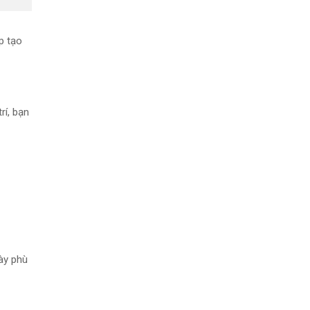
p tạo
rí, bạn
ày phù