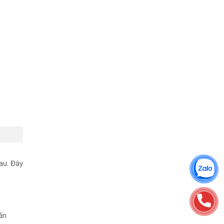
au. Đây
ăn