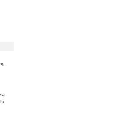
ng.
ào,
 tố