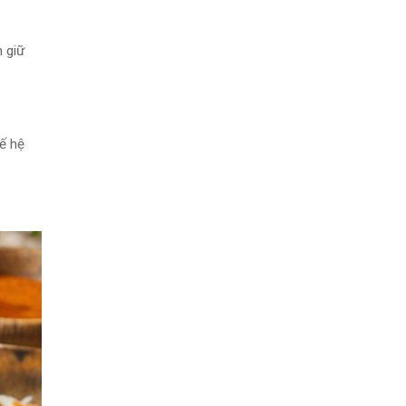
 giữ
ế hệ