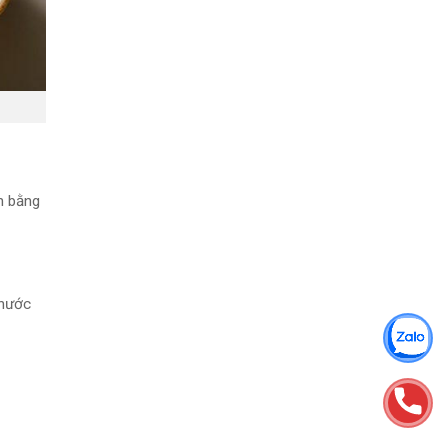
n bằng
 nước