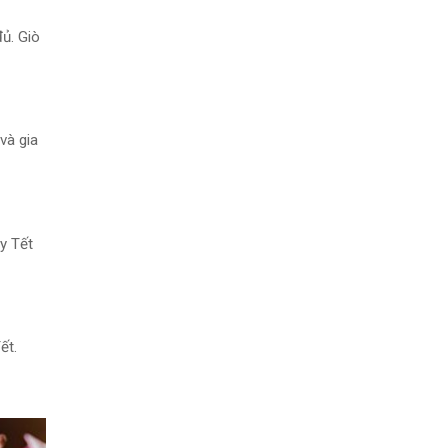
ủ. Giò
và gia
y Tết
ết.