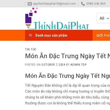
Skip
vppthinhdaiphat39@mail.com
0985 646 869
to
content
Danh mục sản phẩm
GIỚI TH
TIN TỨC
Món Ăn Đặc Trưng Ngày Tết 
POSTED ON
OCTOBER 7, 2024
BY
ADMIN TDP
Món Ăn Đặc Trưng Ngày Tết Ng
Tết Nguyên Đán không chỉ là dịp lễ quan trọng của 
Các món ăn này không chỉ mang hương vị truyền thốn
chúng ta sẽ khám phá những món ăn tiêu biểu, cùng 
thường được coi là không thể thiếu trong mâm cỗ ng