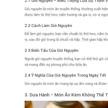
2.1 Giò Nguyên – Biểu Tượng Của Sự Thịnh 
Giò nguyên là món ăn truyền thống, thường xuất hiện
được làm từ thịt heo, nấm hương và gia vị, có vị ngọ
2.2 Cách Làm Giò Nguyên
Để làm giò nguyên, bạn cần chuẩn bị thịt heo, nấm hư
vị, sau đó gói trong lá chuối và hấp. Thời gian hấp k
2.3 Biến Tấu Của Giò Nguyên
Ngoài giò nguyên truyền thống, bạn có thể thử giò
và mang đến sự phong phú cho bữa ăn.
2.4 Ý Nghĩa Của Giò Nguyên Trong Ngày Tết
Giò nguyên là món ăn mang lại sự ấm cúng và đoàn v
3. Dưa Hành – Món Ăn Kèm Không Thể T