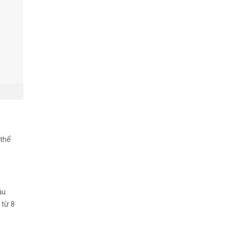
thể
ậu
 từ 8