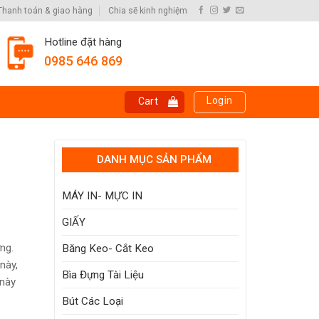
Thanh toán & giao hàng
Chia sẽ kinh nghiệm
Hotline đặt hàng
0985 646 869
Login
Cart
DANH MỤC SẢN PHẨM
MÁY IN- MỰC IN
GIẤY
ng.
Băng Keo- Cắt Keo
này,
Bìa Đựng Tài Liệu
 này
Bút Các Loại