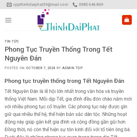
Skip
vppthinhdaiphat39@mail.com
0985 646 869
to
content
TIN TỨC
Phong Tục Truyền Thống Trong Tết
Nguyên Đán
POSTED ON
OCTOBER 7, 2024
BY
ADMIN TDP
Phong tục truyền thống trong Tết Nguyên Đán
Tết Nguyên Đán là lễ hội lớn nhất trong văn hóa và truyền
thống Việt Nam. Mỗi dịp Tết, gia đình đều đón chào năm mới
với nhiều phong tục cổ truyền. Các phong tục này được gìn
giữ qua nhiều thế hệ, thể hiện bản sắc dân tộc. Những hoạt
động này giúp gắn kết gia đình và cộng đồng gần gũi hơn.
Đồng thời, nó còn thể hiện sự tôn kính đối với tổ tiên ông bà.