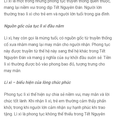
Lì xì là một trong những phong tục truyền thống quen thuộc,
mang lại niềm vui trong dịp Tết Nguyên Đán. Người lớn
thường trao lì xì cho trẻ em và người lớn tuổi trong gia đình.
Nguồn gốc của tục lì xì đầu năm
Lì xì, hay còn gọi là mừng tuổi, có nguồn gốc từ truyền thống
cổ xưa nhằm mang lại may mắn cho người nhận. Phong tục
này được truyền từ thế hệ này sang thế hệ khác trong Tết
Nguyên Đán và mang ý nghĩa của sự khởi đầu suôn sẻ. Tiền
lì xì thường được bỏ vào phong bao đỏ, tượng trưng cho
may mắn.
Lì xì – biểu hiện của lòng chúc phúc
Phong tục lì xì thể hiện sự chia sẻ niềm vui, may mắn và lời
chúc tốt lành. Khi nhận lì xì, trẻ em thường cảm thấy phấn
khởi, trong khi người lớn cảm nhận sự hạnh phúc khi trao
tặng. Lì xì là phong tục không thể thiếu trong Tết Nguyên