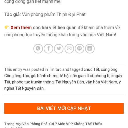
cộng đồng gắn kết mạnh mẽ.
Tác giả:
Văn phòng phẩm Thịnh Đại Phát
Xem thêm
các bài viết liên quan
để khám phá thêm về
các phong tục truyền thống khác trong văn hóa Việt Nam!
This entry was posted in
Tin tức
and tagged
chúc Tết
,
cúng ông
Công ông Táo
,
gói bánh chưng
,
lễ hội dân gian
,
lì xì
,
phong tục ngày
Tết
,
phong tục truyền thống
,
Tết Nguyên Đán
,
văn hóa Việt Nam
,
ý
nghĩa Tết Nguyên Đán
.
BÀI VIẾT MỚI CẬP NHẬT
Trong Mọi Văn Phòng Phải Có 7 Món VPP Không Thể Thiếu