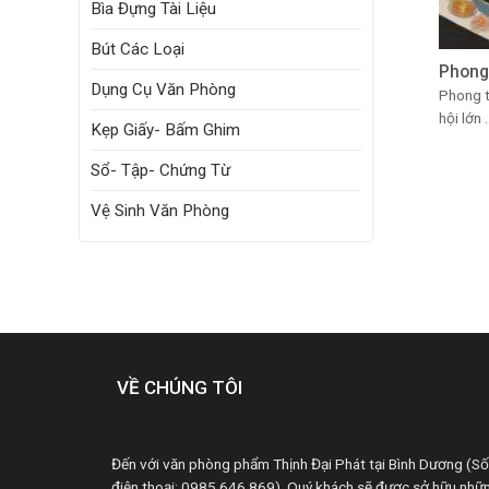
Bìa Đựng Tài Liệu
Bút Các Loại
Phong
Dụng Cụ Văn Phòng
Phong t
hội lớn .
Kẹp Giấy- Bấm Ghim
Sổ- Tập- Chứng Từ
Vệ Sinh Văn Phòng
VỀ CHÚNG TÔI
Đến với văn phòng phẩm Thịnh Đại Phát tại Bình Dương (Số
điện thoại: 0985 646 869). Quý khách sẽ được sở hữu nhữ