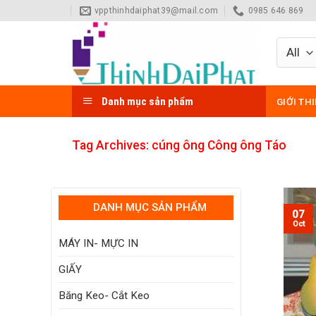
Skip
vppthinhdaiphat39@mail.com
0985 646 869
to
content
Danh mục sản phẩm
GIỚI TH
Tag Archives:
cúng ông Công ông Táo
DANH MỤC SẢN PHẨM
07
Oct
MÁY IN- MỰC IN
GIẤY
Băng Keo- Cắt Keo