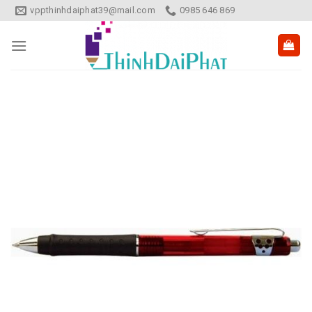
Skip
vppthinhdaiphat39@mail.com
0985 646 869
to
content