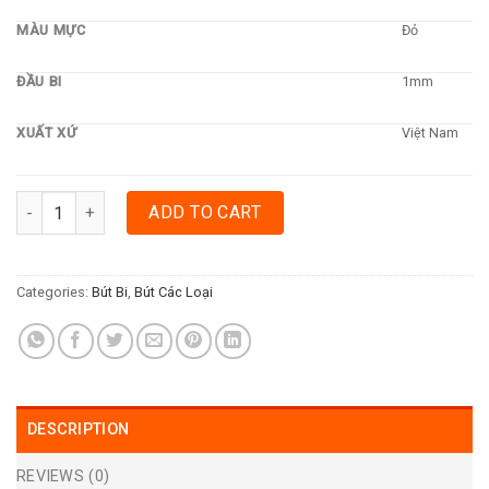
MÀU MỰC
Đỏ
ĐẦU BI
1mm
XUẤT XỨ
Việt Nam
BÚT BI THIÊN LONG TL048 RENOWN - ĐỎ quantity
ADD TO CART
Categories:
Bút Bi
,
Bút Các Loại
DESCRIPTION
REVIEWS (0)