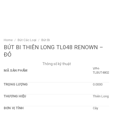
Home
/
Bút Các Loại
/
Bút Bi
BÚT BI THIÊN LONG TL048 RENOWN –
ĐỎ
Thông số kỹ thuật
VPH-
MÃ SẢN PHẨM
TLBUT4802
TRỌNG LƯỢNG
0.0000
THƯƠNG HIỆU
Thiên Long
ĐƠN VỊ TÍNH
Cây