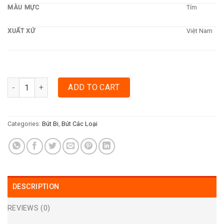
MÀU MỰC
Tím
XUẤT XỨ
Việt Nam
BÚT BI THIÊN LONG TL08 - TÍM quantity
ADD TO CART
Categories:
Bút Bi
,
Bút Các Loại
DESCRIPTION
REVIEWS (0)