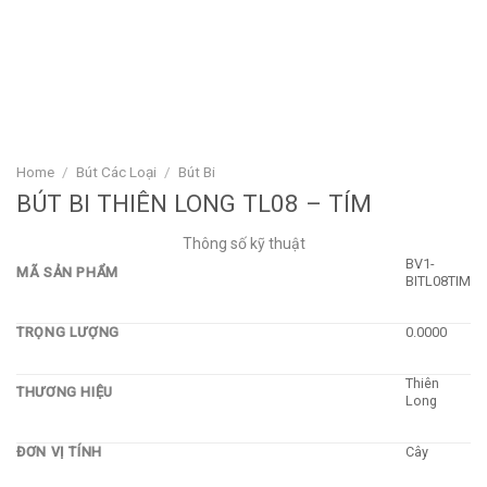
Home
/
Bút Các Loại
/
Bút Bi
BÚT BI THIÊN LONG TL08 – TÍM
Thông số kỹ thuật
BV1-
MÃ SẢN PHẨM
BITL08TIM
TRỌNG LƯỢNG
0.0000
Thiên
THƯƠNG HIỆU
Long
ĐƠN VỊ TÍNH
Cây