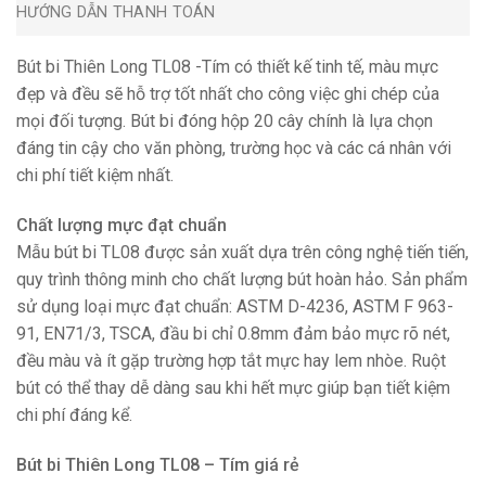
HƯỚNG DẪN THANH TOÁN
Bút bi Thiên Long TL08 -Tím có thiết kế tinh tế, màu mực
đẹp và đều sẽ hỗ trợ tốt nhất cho công việc ghi chép của
mọi đối tượng. Bút bi đóng hộp 20 cây chính là lựa chọn
đáng tin cậy cho văn phòng, trường học và các cá nhân với
chi phí tiết kiệm nhất.
Chất lượng mực đạt chuẩn
Mẫu bút bi TL08 được sản xuất dựa trên công nghệ tiến tiến,
quy trình thông minh cho chất lượng bút hoàn hảo. Sản phẩm
sử dụng loại mực đạt chuẩn: ASTM D-4236, ASTM F 963-
91, EN71/3, TSCA, đầu bi chỉ 0.8mm đảm bảo mực rõ nét,
đều màu và ít gặp trường hợp tắt mực hay lem nhòe. Ruột
bút có thể thay dễ dàng sau khi hết mực giúp bạn tiết kiệm
chi phí đáng kể.
Bút bi Thiên Long TL08 – Tím giá rẻ