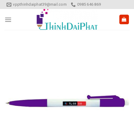
Skip
vppthinhdaiphat39@mail.com
0985 646 869
to
content