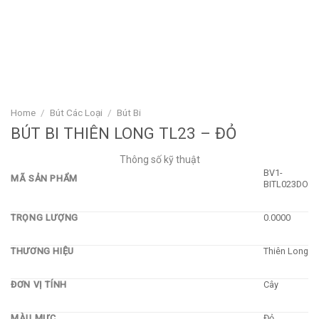
Home
/
Bút Các Loại
/
Bút Bi
BÚT BI THIÊN LONG TL23 – ĐỎ
Thông số kỹ thuật
BV1-
MÃ SẢN PHẨM
BITL023DO
TRỌNG LƯỢNG
0.0000
THƯƠNG HIỆU
Thiên Long
ĐƠN VỊ TÍNH
Cây
MÀU MỰC
Đỏ