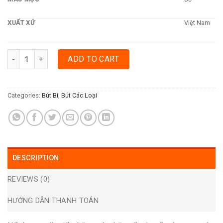
XUẤT XỨ
Việt Nam
BÚT BI THIÊN LONG TL23 - ĐỎ quantity
ADD TO CART
Categories:
Bút Bi
,
Bút Các Loại
DESCRIPTION
REVIEWS (0)
HƯỚNG DẪN THANH TOÁN