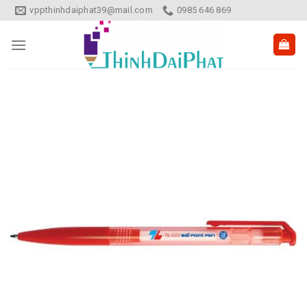
Skip
vppthinhdaiphat39@mail.com
0985 646 869
to
content