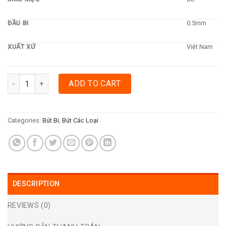
ĐẦU BI
0.5mm
XUẤT XỨ
Việt Nam
BÚT BI THIÊN LONG TL079 - ĐỎ quantity
ADD TO CART
Categories:
Bút Bi
,
Bút Các Loại
DESCRIPTION
REVIEWS (0)