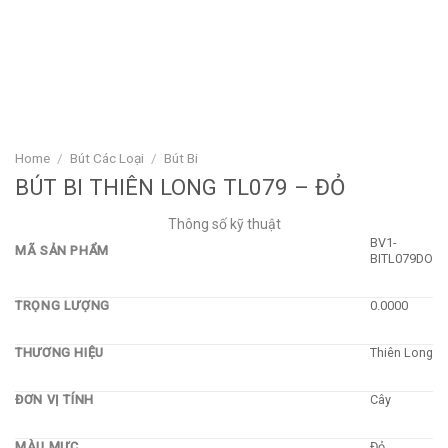
Home
/
Bút Các Loại
/
Bút Bi
BÚT BI THIÊN LONG TL079 – ĐỎ
Thông số kỹ thuật
BV1-
MÃ SẢN PHẨM
BITL079DO
TRỌNG LƯỢNG
0.0000
THƯƠNG HIỆU
Thiên Long
ĐƠN VỊ TÍNH
Cây
MÀU MỰC
Đỏ