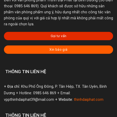
Đến với văn phòng phẩm Thịnh Đại Phát tại Bình Dương (Số điện
thoại: 0985 646 869). Quý khách sẽ được sở hữu những sản
phẩm văn phòng phẩm ưng ý, hữu dụng nhất cho công tác văn
phòng của quý vị với giá cả hợp lý nhất mà không phải mất công
ra ngoài chọn lựa.
Gọi tư vấn
Xin báo giá
THÔNG TIN LIÊN HỆ
+ Địa chỉ:
Khu Phố Ông Đông, P. Tân Hiệp, TX. Tân Uyên, Bình
Dương
+ Hotline: 0985 646 869
+ Email:
vppthinhdaiphat39@mail.com
+ Website:
thinhdaiphat.com
THÔNG TIN LIÊN HỆ