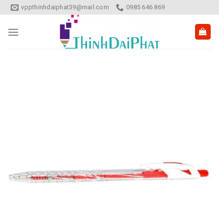
Skip
vppthinhdaiphat39@mail.com
0985 646 869
to
content