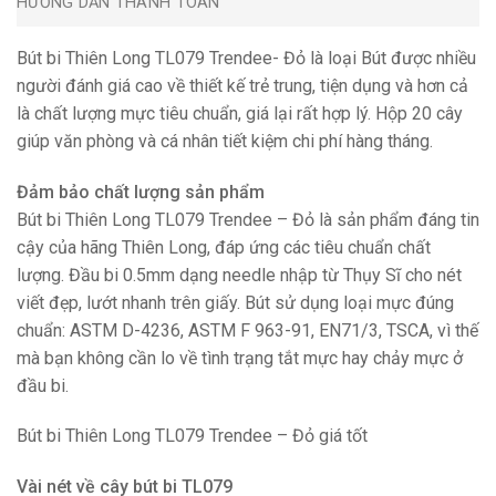
HƯỚNG DẪN THANH TOÁN
Bút bi Thiên Long TL079 Trendee- Đỏ là loại Bút được nhiều
người đánh giá cao về thiết kế trẻ trung, tiện dụng và hơn cả
là chất lượng mực tiêu chuẩn, giá lại rất hợp lý. Hộp 20 cây
giúp văn phòng và cá nhân tiết kiệm chi phí hàng tháng.
Đảm bảo chất lượng sản phẩm
Bút bi Thiên Long TL079 Trendee – Đỏ là sản phẩm đáng tin
cậy của hãng Thiên Long, đáp ứng các tiêu chuẩn chất
lượng. Đầu bi 0.5mm dạng needle nhập từ Thụy Sĩ cho nét
viết đẹp, lướt nhanh trên giấy. Bút sử dụng loại mực đúng
chuẩn: ASTM D-4236, ASTM F 963-91, EN71/3, TSCA, vì thế
mà bạn không cần lo về tình trạng tắt mực hay chảy mực ở
đầu bi.
Bút bi Thiên Long TL079 Trendee – Đỏ giá tốt
Vài nét về cây bút bi TL079