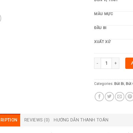
MÀU MỰC
ĐẦU BI
XUẤT XỨ
BÚT BI THIÊN LONG T
Categories:
Bút Bi
,
Bút 
RIPTION
REVIEWS (0)
HƯỚNG DẪN THANH TOÁN