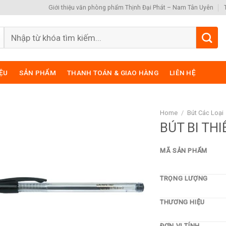
Giới thiệu văn phòng phẩm Thịnh Đại Phát – Nam Tân Uyên
Search
for:
IỆU
SẢN PHẨM
THANH TOÁN & GIAO HÀNG
LIÊN HỆ
Home
/
Bút Các Loại
BÚT BI TH
MÃ SẢN PHẨM
TRỌNG LƯỢNG
THƯƠNG HIỆU
ĐƠN VỊ TÍNH