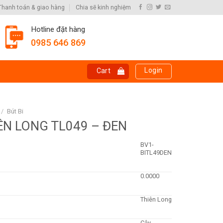
Thanh toán & giao hàng
Chia sẽ kinh nghiệm
Hotline đặt hàng
0985 646 869
Login
Cart
/
Bút Bi
IÊN LONG TL049 – ĐEN
BV1-
BITL49DEN
0.0000
Thiên Long
Cây