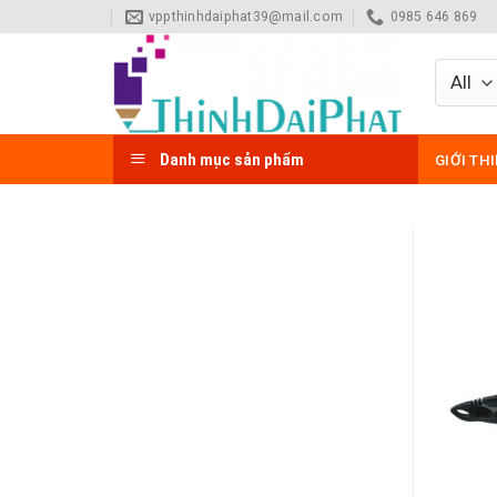
Skip
vppthinhdaiphat39@mail.com
0985 646 869
to
content
Danh mục sản phẩm
GIỚI TH