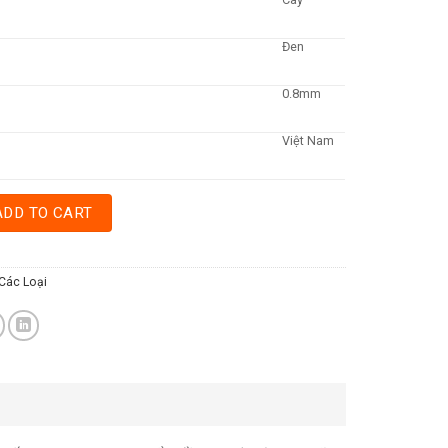
Đen
0.8mm
Việt Nam
L049 - ĐEN quantity
ADD TO CART
Các Loại