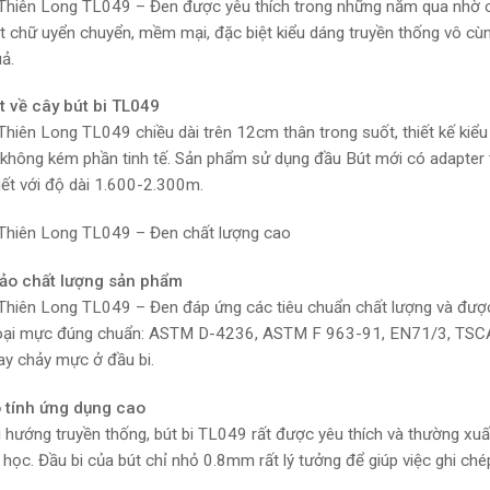
 Thiên Long TL049 – Đen được yêu thích trong những năm qua nhờ ch
t chữ uyển chuyển, mềm mại, đặc biệt kiểu dáng truyền thống vô cùng 
uả.
t về cây bút bi TL049
 Thiên Long TL049 chiều dài trên 12cm thân trong suốt, thiết kế kiể
không kém phần tinh tế. Sản phẩm sử dụng đầu Bút mới có adapter 
iết với độ dài 1.600-2.300m.
 Thiên Long TL049 – Đen chất lượng cao
ảo chất lượng sản phẩm
 Thiên Long TL049 – Đen đáp ứng các tiêu chuẩn chất lượng và được
oại mực đúng chuẩn: ASTM D-4236, ASTM F 963-91, EN71/3, TSCA gi
y chảy mực ở đầu bi.
 tính ứng dụng cao
i hướng truyền thống, bút bi TL049 rất được yêu thích và thường xuấ
 học. Đầu bi của bút chỉ nhỏ 0.8mm rất lý tưởng để giúp việc ghi ché