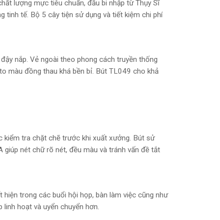
ất lượng mực tiêu chuẩn, đầu bi nhập từ Thụy Sĩ
tinh tế. Bộ 5 cây tiện sử dụng và tiết kiệm chi phí
u đậy nắp. Vẻ ngoài theo phong cách truyền thống
to màu đồng thau khá bền bỉ. Bút TL049 cho khả
 kiểm tra chặt chẽ trước khi xuất xưởng. Bút sử
úp nét chữ rõ nét, đều màu và tránh vấn đề tắt
t hiện trong các buổi hội họp, bàn làm việc cũng như
p linh hoạt và uyển chuyển hơn.