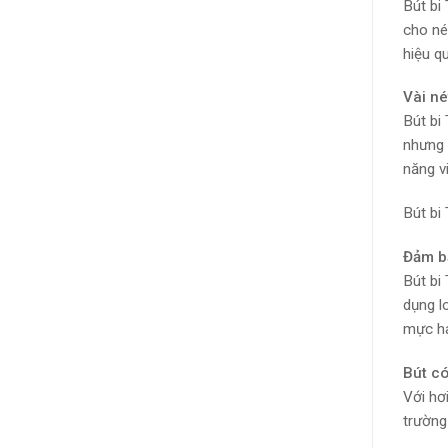
Bút bi
cho né
hiệu q
Vài né
Bút bi
nhưng 
năng v
Bút bi
Đảm b
Bút bi
dụng l
mực ha
Bút có
Với hơ
trường