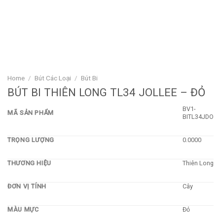
Home
/
Bút Các Loại
/
Bút Bi
BÚT BI THIÊN LONG TL34 JOLLEE – ĐỎ
BV1-
MÃ SẢN PHẨM
BITL34JDO
TRỌNG LƯỢNG
0.0000
THƯƠNG HIỆU
Thiên Long
ĐƠN VỊ TÍNH
Cây
MÀU MỰC
Đỏ