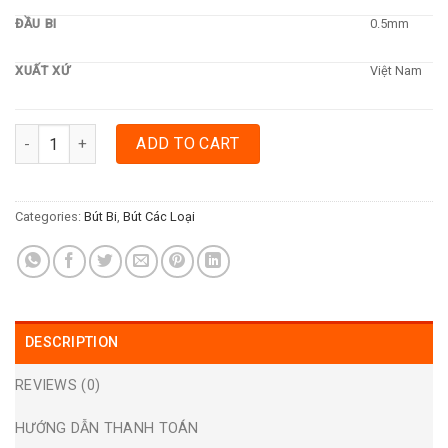
ĐẦU BI
0.5mm
XUẤT XỨ
Việt Nam
BÚT BI THIÊN LONG TL34 JOLLEE - ĐỎ quantity
ADD TO CART
Categories:
Bút Bi
,
Bút Các Loại
DESCRIPTION
REVIEWS (0)
HƯỚNG DẪN THANH TOÁN