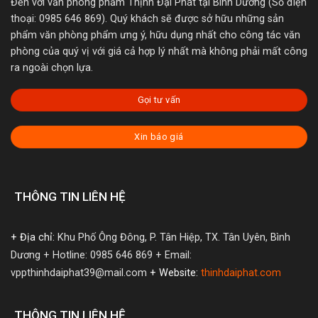
Đến với văn phòng phẩm Thịnh Đại Phát tại Bình Dương (Số điện
thoại: 0985 646 869). Quý khách sẽ được sở hữu những sản
phẩm văn phòng phẩm ưng ý, hữu dụng nhất cho công tác văn
phòng của quý vị với giá cả hợp lý nhất mà không phải mất công
ra ngoài chọn lựa.
Gọi tư vấn
Xin báo giá
THÔNG TIN LIÊN HỆ
+ Địa chỉ:
Khu Phố Ông Đông, P. Tân Hiệp, TX. Tân Uyên, Bình
Dương
+ Hotline: 0985 646 869
+ Email:
vppthinhdaiphat39@mail.com
+ Website:
thinhdaiphat.com
THÔNG TIN LIÊN HỆ