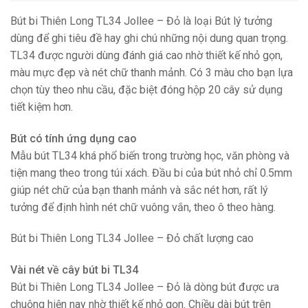
Bút bi Thiên Long TL34 Jollee – Đỏ là loại Bút lý tưởng
dùng để ghi tiêu đề hay ghi chú những nội dung quan trọng.
TL34 được người dùng đánh giá cao nhờ thiết kế nhỏ gọn,
màu mực đẹp và nét chữ thanh mảnh. Có 3 màu cho bạn lựa
chọn tùy theo nhu cầu, đặc biệt đóng hộp 20 cây sử dụng
tiết kiệm hơn.
Bút có tính ứng dụng cao
Mẫu bút TL34 khá phổ biến trong trường học, văn phòng và
tiện mang theo trong túi xách. Đầu bi của bút nhỏ chỉ 0.5mm
giúp nét chữ của bạn thanh mảnh và sắc nét hơn, rất lý
tưởng để định hình nét chữ vuông vắn, theo ô theo hàng.
Bút bi Thiên Long TL34 Jollee – Đỏ chất lượng cao
Vài nét về cây bút bi TL34
Bút bi Thiên Long TL34 Jollee – Đỏ là dòng bút được ưa
chuộng hiện nay nhờ thiết kế nhỏ gọn. Chiều dài bút trên