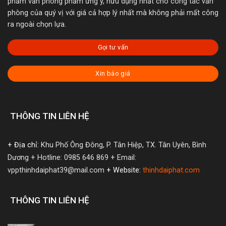
phẩm văn phòng phẩm ưng ý, hữu dụng nhất cho công tác văn
phòng của quý vị với giá cả hợp lý nhất mà không phải mất công
ra ngoài chọn lựa.
Gọi tư vấn
Xin báo giá
THÔNG TIN LIÊN HỆ
+ Địa chỉ:
Khu Phố Ông Đông, P. Tân Hiệp, TX. Tân Uyên, Bình
Dương
+ Hotline: 0985 646 869
+ Email:
vppthinhdaiphat39@mail.com
+ Website:
thinhdaiphat.com
THÔNG TIN LIÊN HỆ