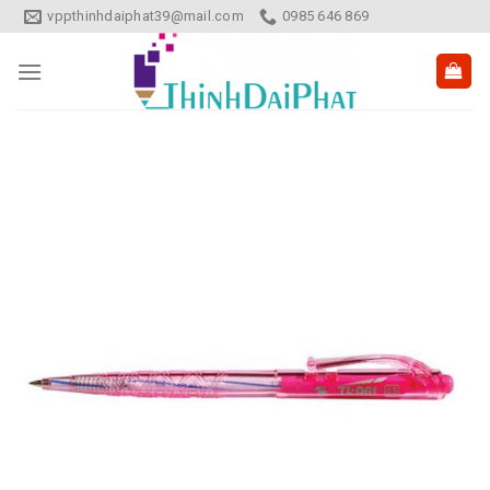
Skip
vppthinhdaiphat39@mail.com
0985 646 869
to
content