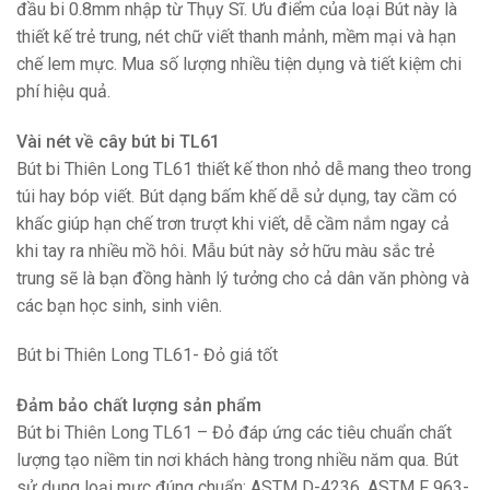
đầu bi 0.8mm nhập từ Thụy Sĩ. Ưu điểm của loại Bút này là
thiết kế trẻ trung, nét chữ viết thanh mảnh, mềm mại và hạn
chế lem mực. Mua số lượng nhiều tiện dụng và tiết kiệm chi
phí hiệu quả.
Vài nét về cây bút bi TL61
Bút bi Thiên Long TL61 thiết kế thon nhỏ dễ mang theo trong
túi hay bóp viết. Bút dạng bấm khế dễ sử dụng, tay cầm có
khấc giúp hạn chế trơn trượt khi viết, dễ cầm nắm ngay cả
khi tay ra nhiều mồ hôi. Mẫu bút này sở hữu màu sắc trẻ
trung sẽ là bạn đồng hành lý tưởng cho cả dân văn phòng và
các bạn học sinh, sinh viên.
Bút bi Thiên Long TL61- Đỏ giá tốt
Đảm bảo chất lượng sản phẩm
Bút bi Thiên Long TL61 – Đỏ đáp ứng các tiêu chuẩn chất
lượng tạo niềm tin nơi khách hàng trong nhiều năm qua. Bút
sử dụng loại mực đúng chuẩn: ASTM D-4236, ASTM F 963-