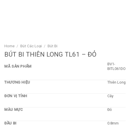
Home
/
Bút Các Loại
/
Bút Bi
BÚT BI THIÊN LONG TL61 – ĐỎ
BV1-
MÃ SẢN PHẨM
BITL061DO
THƯƠNG HIỆU
Thiên Long
ĐƠN VỊ TÍNH
Cây
MÀU MỰC
Đỏ
ĐẦU BI
0.8mm