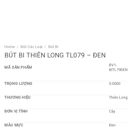
Home
/
Bút Các Loại
/
Bút Bi
BÚT BI THIÊN LONG TL079 – ĐEN
BV1-
MÃ SẢN PHẨM
BITL79DEN
TRỌNG LƯỢNG
0.0000
THƯƠNG HIỆU
Thiên Long
ĐƠN VỊ TÍNH
Cây
MÀU MỰC
Đen