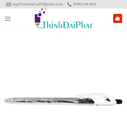
Skip
vppthinhdaiphat39@mail.com
0985 646 869
to
content