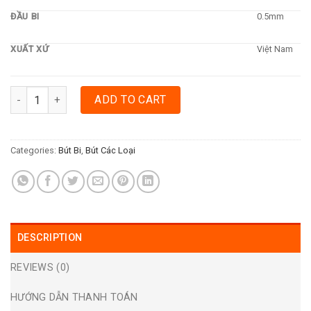
ĐẦU BI
0.5mm
XUẤT XỨ
Việt Nam
BÚT BI THIÊN LONG TL079 - ĐEN quantity
ADD TO CART
Categories:
Bút Bi
,
Bút Các Loại
DESCRIPTION
REVIEWS (0)
HƯỚNG DẪN THANH TOÁN