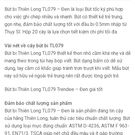
Bút bi Thiên Long TL079 – Đen là loại Bút tốc ký phù hợp
cho việc ghi chép nhiều và nhanh. Bút có thiết kế trẻ trung,
gọn nhẹ, đảm bảo chất lượng tốt với đầu bi 0.5mm nhập từ
Thụy Sĩ. Hộp 20 cây là lựa chọn tiết kiệm chi phí tối đa.
Vài nét về cây bút bi TL079
Bút bi Thiên Long TL079 thiết kế thon nhỏ cầm khá nhẹ và dễ
mang theo trong túi hay bóp viết. Bút dạng bấm cò dễ sử
dụng, tay cầm có khấc giúp tránh trơn trượt khi viết. Mẫu bút
này sở hữu vẻ ngoài trẻ trung nên rất được lòng giới trẻ.
Bút bi Thiên Long TL079 Trendee – Đen giá tốt
Đảm bảo chất lượng sản phẩm
Bút bi Thiên Long TL079 – Đen là sản phẩm đáng tin cậy
của hãng Thiên Long, tuân thủ các tiêu chuẩn chất lượng. Bút
sử dụng loại mực đúng chuẩn: ASTM D-4236, ASTM F 963-
91, EN71/3, TSCA giúp nét chữ đều màu và ít gặp trường