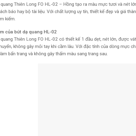
 quang Thiên Long FO HL-02 – Hồng tạo ra màu mực tươi và nét lớn n
ách báo hay bộ tài liệu. Với chất lượng uy tín, thiết kế đẹp và giá th
ìm kiếm.
ểm của bút dạ quang HL-02
 quang Thiên Long FO HL-02 có thiết kế 1 đầu dẹt, nét lớn, được vá
huyển, không gây mỏi tay khi cầm lâu. Với đặc tính của dòng mực chấ
làm bẩn trang và không gây thấm màu sang trang sau.