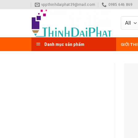
Skip
vppthinhdaiphat39@mail.com
0985 646 869
to
content
Danh mục sản phẩm
GIỚI TH