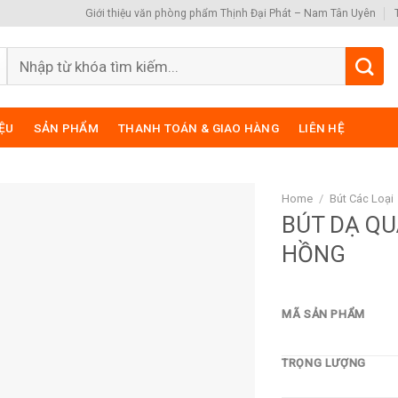
Giới thiệu văn phòng phẩm Thịnh Đại Phát – Nam Tân Uyên
Search
for:
IỆU
SẢN PHẨM
THANH TOÁN & GIAO HÀNG
LIÊN HỆ
Home
/
Bút Các Loại
BÚT DẠ QU
HỒNG
MÃ SẢN PHẨM
TRỌNG LƯỢNG