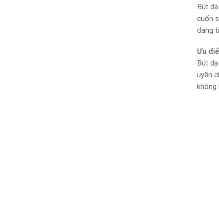
Bút dạ
cuốn s
đang t
Ưu đi
Bút dạ
uyển c
không 