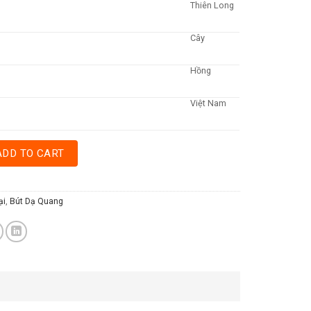
Thiên Long
Cây
Hồng
Việt Nam
 LONG FO HL-02 - HỒNG quantity
ADD TO CART
ại
,
Bút Dạ Quang