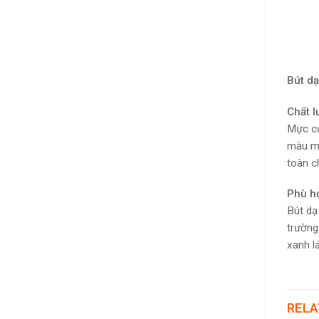
Bút dạ
Chất l
Mực củ
màu mự
toàn c
Phù hợ
Bút dạ
trường
xanh l
RELA