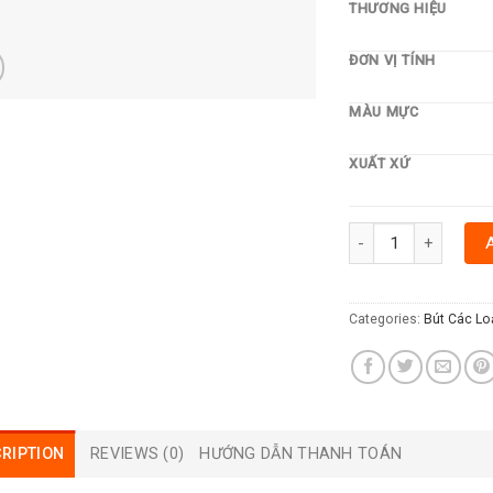
THƯƠNG HIỆU
ĐƠN VỊ TÍNH
MÀU MỰC
XUẤT XỨ
BÚT DẠ QUANG THIÊN
Categories:
Bút Các Lo
RIPTION
REVIEWS (0)
HƯỚNG DẪN THANH TOÁN