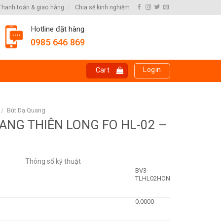
Thanh toán & giao hàng
Chia sẽ kinh nghiệm
Hotline đặt hàng
0985 646 869
Login
Cart
/
Bút Dạ Quang
ANG THIÊN LONG FO HL-02 –
Thông số kỹ thuật
BV3-
TLHL02HON
0.0000