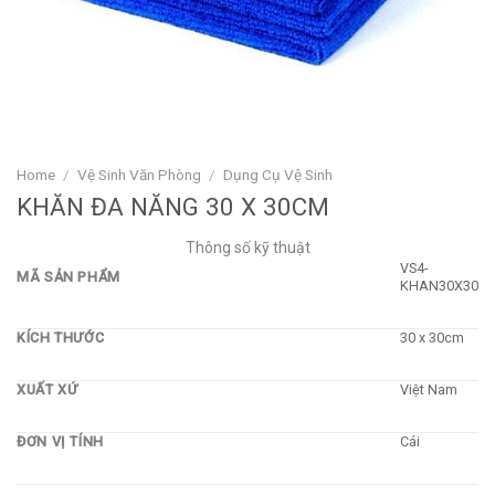
Home
/
Vệ Sinh Văn Phòng
/
Dụng Cụ Vệ Sinh
KHĂN ĐA NĂNG 30 X 30CM
Thông số kỹ thuật
VS4-
MÃ SẢN PHẨM
KHAN30X30
KÍCH THƯỚC
30 x 30cm
XUẤT XỨ
Việt Nam
ĐƠN VỊ TÍNH
Cái