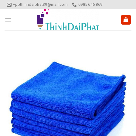
Skip
vppthinhdaiphat39@mail.com
0985 646 869
to
content