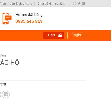
Thanh toán & giao hàng
Chia sẽ kinh nghiệm
Hotline đặt hàng
0985 646 869
Login
Cart
Động
BẢO HỘ
Động