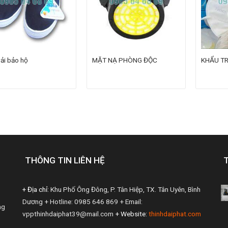
vải bảo hộ
MẶT NẠ PHÒNG ĐỘC
KHẨU T
THÔNG TIN LIÊN HỆ
+ Địa chỉ:
Khu Phố Ông Đông, P. Tân Hiệp, TX. Tân Uyên, Bình
Dương
+ Hotline: 0985 646 869
+ Email:
ng
vppthinhdaiphat39@mail.com
+ Website:
thinhdaiphat.com