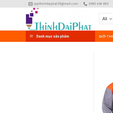
Skip
vppthinhdaiphat39@mail.com
0985 646 869
to
content
Danh mục sản phẩm
GIỚI TH