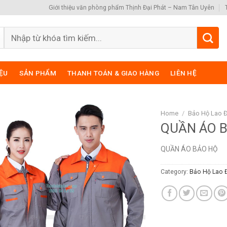
Giới thiệu văn phòng phẩm Thịnh Đại Phát – Nam Tân Uyên
Search
for:
IỆU
SẢN PHẨM
THANH TOÁN & GIAO HÀNG
LIÊN HỆ
Home
/
Bảo Hộ Lao 
QUẦN ÁO 
QUẦN ÁO BẢO HỘ
Category:
Bảo Hộ Lao 