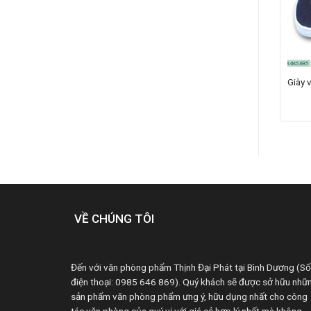
n Bảo Hộ
Gôm pentel ZEH03
Giày 
VỀ CHÚNG TÔI
Đến với văn phòng phẩm Thịnh Đại Phát tại Bình Dương (Số
điện thoại: 0985 646 869). Quý khách sẽ được sở hữu nhữ
sản phẩm văn phòng phẩm ưng ý, hữu dụng nhất cho công