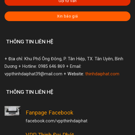
Gọi tư vấn
Xin báo giá
THÔNG TIN LIÊN HỆ
+ Địa chỉ:
Khu Phố Ông Đông, P. Tân Hiệp, TX. Tân Uyên, Bình
Dương
+ Hotline: 0985 646 869
+ Email:
vppthinhdaiphat39@mail.com
+ Website:
thinhdaiphat.com
THÔNG TIN LIÊN HỆ
Fanpage Facebook
facebook.com/vppthinhdaiphat
VPP Thịnh Đại Phát