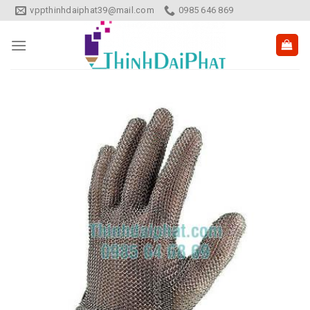
Skip
vppthinhdaiphat39@mail.com
0985 646 869
to
content