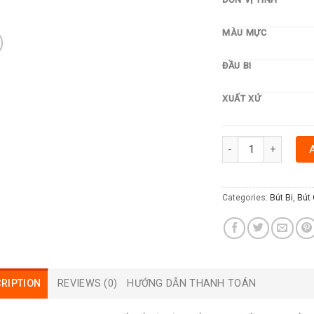
MÀU MỰC
ĐẦU BI
XUẤT XỨ
BÚT BI THIÊN LONG T
Categories:
Bút Bi
,
Bút 
RIPTION
REVIEWS (0)
HƯỚNG DẪN THANH TOÁN