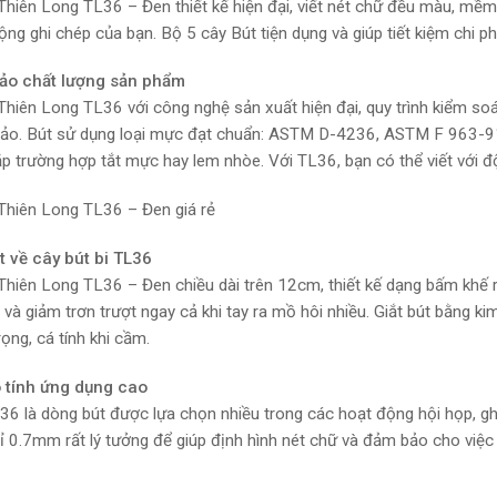
 Thiên Long TL36 – Đen thiết kế hiện đại, viết nét chữ đều màu, mề
ộng ghi chép của bạn. Bộ 5 cây Bút tiện dụng và giúp tiết kiệm chi p
ảo chất lượng sản phẩm
 Thiên Long TL36 với công nghệ sản xuất hiện đại, quy trình kiểm s
ảo. Bút sử dụng loại mực đạt chuẩn: ASTM D-4236, ASTM F 963-9
gặp trường hợp tắt mực hay lem nhòe. Với TL36, bạn có thể viết với 
 Thiên Long TL36 – Đen giá rẻ
t về cây bút bi TL36
 Thiên Long TL36 – Đen chiều dài trên 12cm, thiết kế dạng bấm khế 
 và giảm trơn trượt ngay cả khi tay ra mồ hôi nhiều. Giắt bút bằng ki
ọng, cá tính khi cầm.
 tính ứng dụng cao
36 là dòng bút được lựa chọn nhiều trong các hoạt động hội họp, ghi
ỉ 0.7mm rất lý tưởng để giúp định hình nét chữ và đảm bảo cho việc 