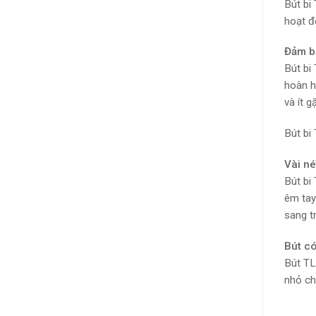
Bút bi
hoạt đ
Đảm b
Bút bi
hoàn h
và ít 
Bút bi
Vài né
Bút bi
êm tay
sang tr
Bút có
Bút TL
nhỏ ch