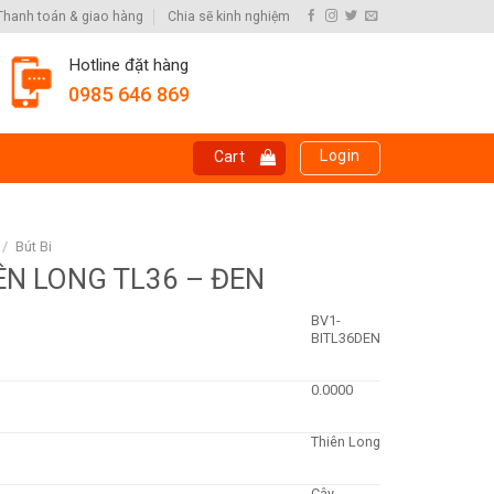
Thanh toán & giao hàng
Chia sẽ kinh nghiệm
Hotline đặt hàng
0985 646 869
Login
Cart
/
Bút Bi
IÊN LONG TL36 – ĐEN
BV1-
BITL36DEN
0.0000
Thiên Long
Cây