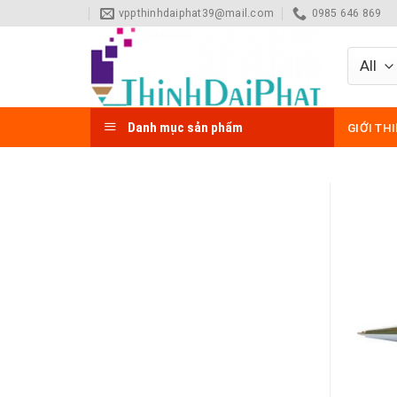
Skip
vppthinhdaiphat39@mail.com
0985 646 869
to
content
Danh mục sản phẩm
GIỚI TH