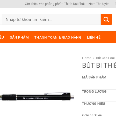
Giới thiệu văn phòng phẩm Thịnh Đại Phát – Nam Tân Uyên
Search
for:
IỆU
SẢN PHẨM
THANH TOÁN & GIAO HÀNG
LIÊN HỆ
Home
/
Bút Các Loại
BÚT BI TH
MÃ SẢN PHẨM
TRỌNG LƯỢNG
THƯƠNG HIỆU
ĐƠN VỊ TÍNH