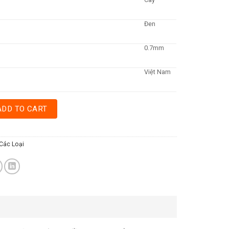
Đen
0.7mm
Việt Nam
L36 - ĐEN quantity
ADD TO CART
Các Loại