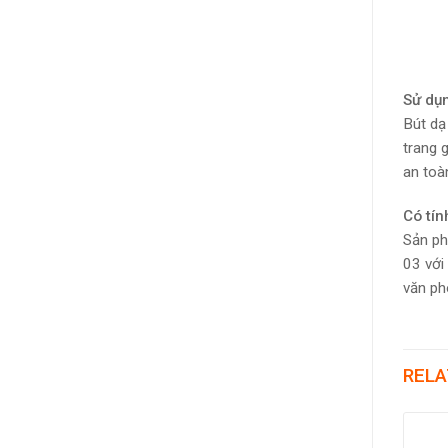
Sử dụn
Bút dạ
trang 
an toà
Có tí
Sản ph
03 với
văn ph
RELA