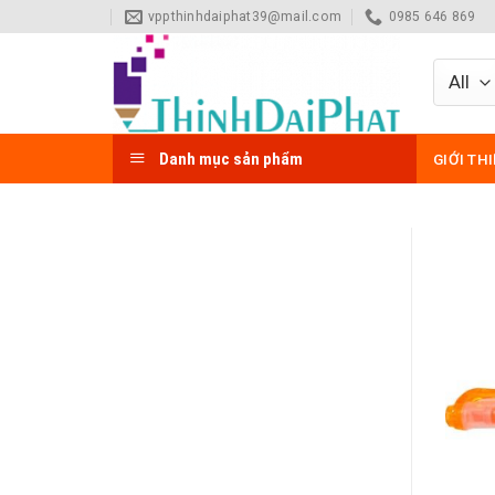
Skip
vppthinhdaiphat39@mail.com
0985 646 869
to
content
Danh mục sản phẩm
GIỚI TH