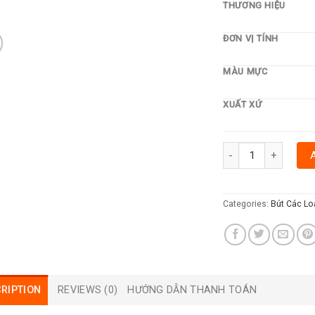
THƯƠNG HIỆU
ĐƠN VỊ TÍNH
MÀU MỰC
XUẤT XỨ
BÚT DẠ QUANG THIÊN
Categories:
Bút Các Lo
RIPTION
REVIEWS (0)
HƯỚNG DẪN THANH TOÁN