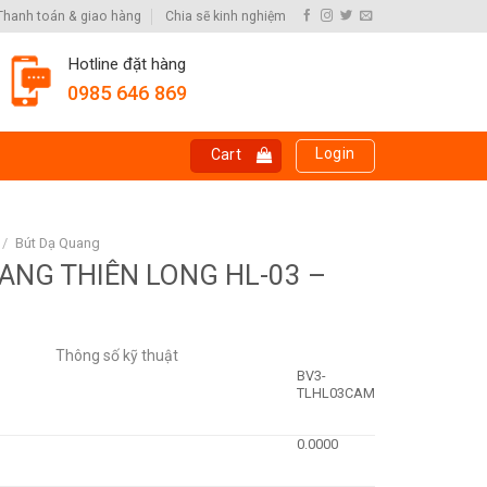
Thanh toán & giao hàng
Chia sẽ kinh nghiệm
Hotline đặt hàng
0985 646 869
Login
Cart
/
Bút Dạ Quang
ANG THIÊN LONG HL-03 –
Thông số kỹ thuật
BV3-
TLHL03CAM
0.0000