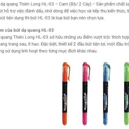
t dạ quang Thiên Long HL-03 – Cam (Bộ/ 2 Cây) – Sản phẩm chất l
út hỗ trợ việc đánh dấu, nhớ dòng để việc học và tiếp thu kiến thức, 
bút tiện dụng thì bút HL-03 là loại bút bạn nên chọn lựa.
ểm của bút dạ quang HL-03
 quang Thiên Long HL-03 sở hữu những ưu điểm vượt trội: thích hợp 
ang trang sau, ít hao. Đặc biệt, thiết kế 2 đầu bút tiện lợi, một đ
ng sử dụng linh hoạt theo từng mục đích khác nhau.