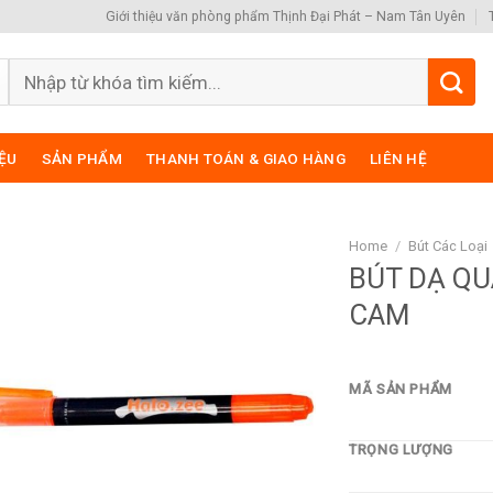
Giới thiệu văn phòng phẩm Thịnh Đại Phát – Nam Tân Uyên
Search
for:
IỆU
SẢN PHẨM
THANH TOÁN & GIAO HÀNG
LIÊN HỆ
Home
/
Bút Các Loại
BÚT DẠ QU
CAM
MÃ SẢN PHẨM
TRỌNG LƯỢNG