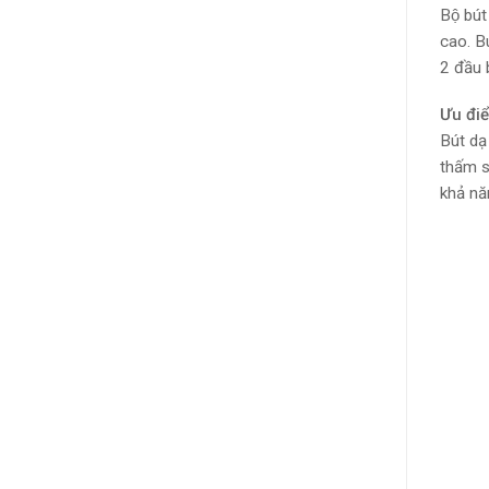
Bộ bú
cao. B
2 đầu 
Ưu đi
Bút dạ
thấm s
khả nă