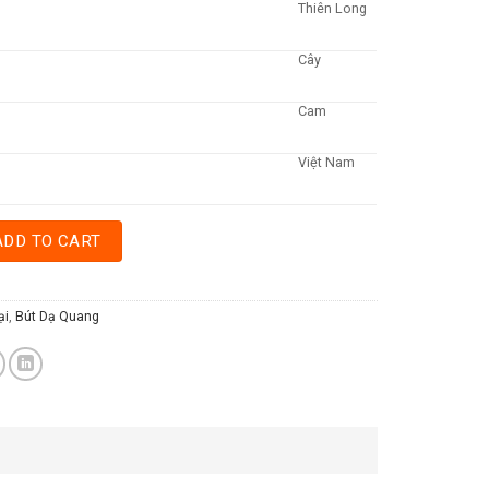
Thiên Long
Cây
Cam
Việt Nam
 LONG HL-03 - CAM quantity
ADD TO CART
ại
,
Bút Dạ Quang