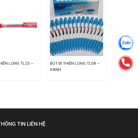
THIÊN LONG TL25 –
BÚT BI THIÊN LONG TL08 –
XANH
THÔNG TIN LIÊN HỆ