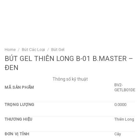
Home
/
Bút Các Loại
/
Bút Gel
BÚT GEL THIÊN LONG B-01 B.MASTER –
ĐEN
Thông số kỹ thuật
BV2-
MÃ SẢN PHẨM
GETLB01DE
TRỌNG LƯỢNG
0.0000
THƯƠNG HIỆU
Thiên Long
ĐƠN VỊ TÍNH
Cây