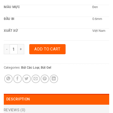
MÀU MỰC
Đen
ĐẦU BI
0.6mm
XUẤT XỨ
Việt Nam
BÚT GEL THIÊN LONG B-01 B.MASTER - ĐEN quantity
ADD TO CART
Categories:
Bút Các Loại
,
Bút Gel
DESCRIPTION
REVIEWS (0)