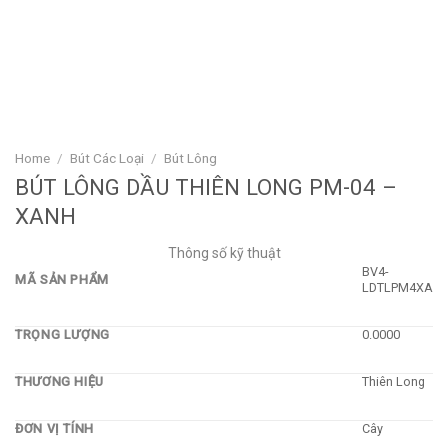
Home
/
Bút Các Loại
/
Bút Lông
BÚT LÔNG DẦU THIÊN LONG PM-04 –
XANH
Thông số kỹ thuật
BV4-
MÃ SẢN PHẨM
LDTLPM4XA
TRỌNG LƯỢNG
0.0000
THƯƠNG HIỆU
Thiên Long
ĐƠN VỊ TÍNH
Cây