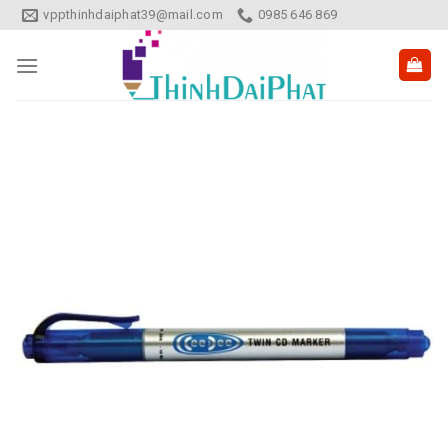
Skip
vppthinhdaiphat39@mail.com
0985 646 869
to
content