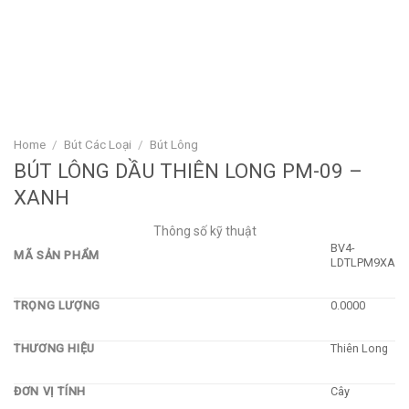
Home
/
Bút Các Loại
/
Bút Lông
BÚT LÔNG DẦU THIÊN LONG PM-09 –
XANH
Thông số kỹ thuật
BV4-
MÃ SẢN PHẨM
LDTLPM9XA
TRỌNG LƯỢNG
0.0000
THƯƠNG HIỆU
Thiên Long
ĐƠN VỊ TÍNH
Cây