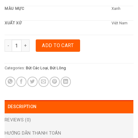
MÀU MỰC
Xanh
XUẤT XỨ
Việt Nam
BÚT LÔNG DẦU THIÊN LONG PM-09 - XANH quantity
ADD TO CART
Categories:
Bút Các Loại
,
Bút Lông
DESCRIPTION
REVIEWS (0)
HƯỚNG DẪN THANH TOÁN