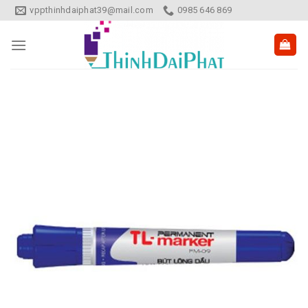
Skip
vppthinhdaiphat39@mail.com
0985 646 869
to
content