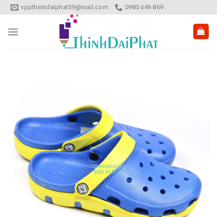
Skip
vppthinhdaiphat39@mail.com
0985 646 869
to
content