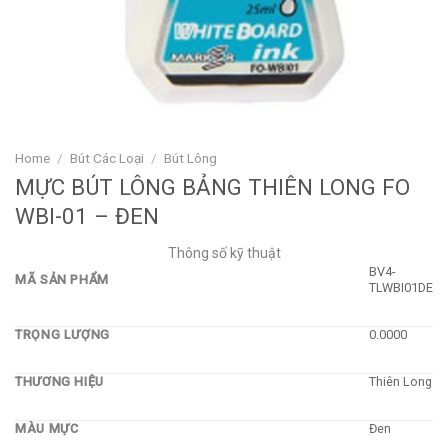
Home
/
Bút Các Loại
/
Bút Lông
MỰC BÚT LÔNG BẢNG THIÊN LONG FO
WBI-01 – ĐEN
Thông số kỹ thuật
BV4-
MÃ SẢN PHẨM
TLWBI01DE
TRỌNG LƯỢNG
0.0000
THƯƠNG HIỆU
Thiên Long
MÀU MỰC
Đen