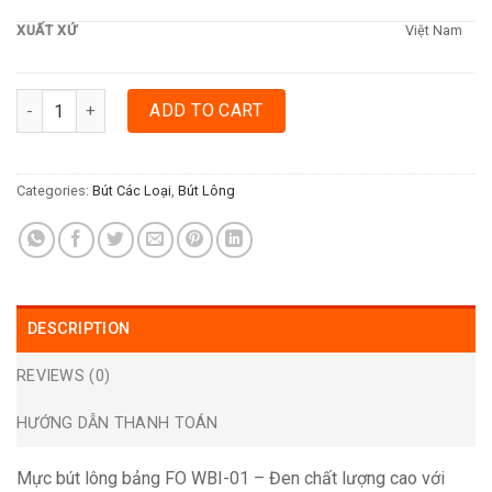
XUẤT XỨ
Việt Nam
MỰC BÚT LÔNG BẢNG THIÊN LONG FO WBI-01 - ĐEN quantity
ADD TO CART
Categories:
Bút Các Loại
,
Bút Lông
DESCRIPTION
REVIEWS (0)
HƯỚNG DẪN THANH TOÁN
Mực bút lông bảng FO WBI-01 – Đen chất lượng cao với