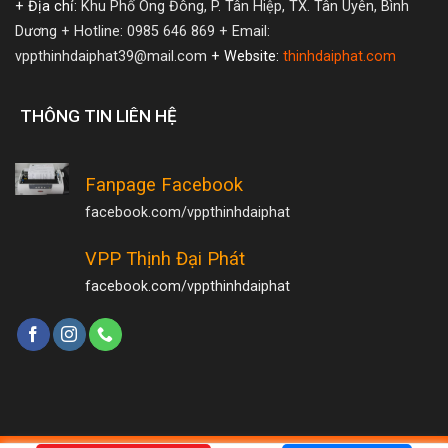
+ Địa chỉ:
Khu Phố Ông Đông, P. Tân Hiệp, TX. Tân Uyên, Bình
Dương
+ Hotline: 0985 646 869
+ Email:
vppthinhdaiphat39@mail.com
+ Website:
thinhdaiphat.com
THÔNG TIN LIÊN HỆ
Fanpage Facebook
facebook.com/vppthinhdaiphat
VPP Thịnh Đại Phát
facebook.com/vppthinhdaiphat