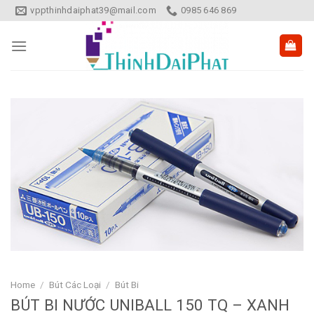
Skip
vppthinhdaiphat39@mail.com
0985 646 869
to
content
Home
/
Bút Các Loại
/
Bút Bi
BÚT BI NƯỚC UNIBALL 150 TQ – XANH