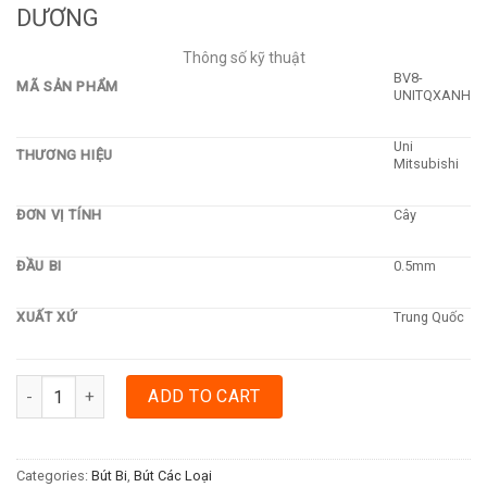
DƯƠNG
Thông số kỹ thuật
BV8-
MÃ SẢN PHẨM
UNITQXANH
Uni
THƯƠNG HIỆU
Mitsubishi
ĐƠN VỊ TÍNH
Cây
ĐẦU BI
0.5mm
XUẤT XỨ
Trung Quốc
BÚT BI NƯỚC UNIBALL 150 TQ - XANH DƯƠNG quantity
ADD TO CART
Categories:
Bút Bi
,
Bút Các Loại