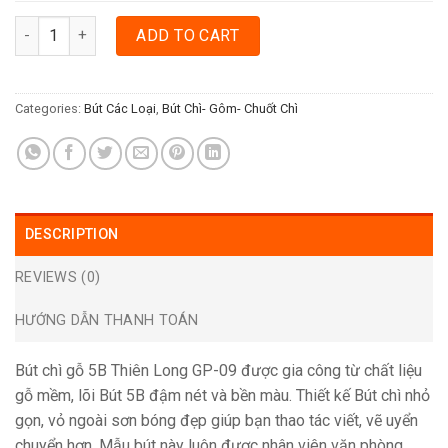
BÚT CHÌ GỖ 5B THIÊN LONG GP-09 quantity
ADD TO CART
Categories:
Bút Các Loại
,
Bút Chì- Gôm- Chuốt Chì
DESCRIPTION
REVIEWS (0)
HƯỚNG DẪN THANH TOÁN
Bút chì gỗ 5B Thiên Long GP-09 được gia công từ chất liệu
gỗ mềm, lõi Bút 5B đậm nét và bền màu. Thiết kế Bút chì nhỏ
gọn, vỏ ngoài sơn bóng đẹp giúp bạn thao tác viết, vẽ uyển
chuyển hơn. Mẫu bút này luôn được nhân viên văn phòng,