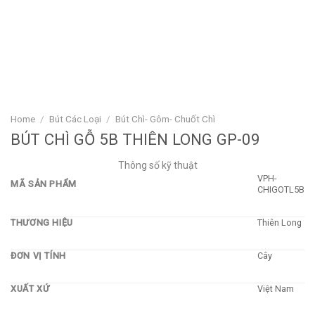
Home
/
Bút Các Loại
/
Bút Chì- Gôm- Chuốt Chì
BÚT CHÌ GỖ 5B THIÊN LONG GP-09
Thông số kỹ thuật
VPH-
MÃ SẢN PHẨM
CHIGOTL5B
THƯƠNG HIỆU
Thiên Long
ĐƠN VỊ TÍNH
Cây
XUẤT XỨ
Việt Nam