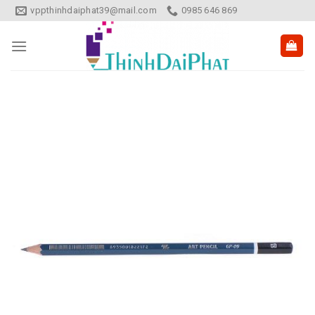
Skip
vppthinhdaiphat39@mail.com
0985 646 869
to
content