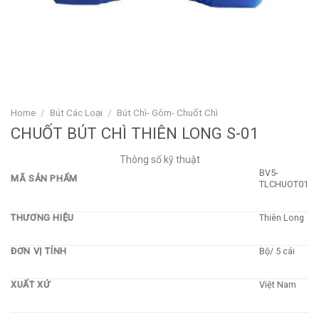
Home
/
Bút Các Loại
/
Bút Chì- Gôm- Chuốt Chì
CHUỐT BÚT CHÌ THIÊN LONG S-01
Thông số kỹ thuật
BV5-
MÃ SẢN PHẨM
TLCHUOT01
THƯƠNG HIỆU
Thiên Long
ĐƠN VỊ TÍNH
Bộ/ 5 cái
XUẤT XỨ
Việt Nam