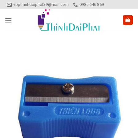
Skip
vppthinhdaiphat39@mail.com
0985 646 869
to
content